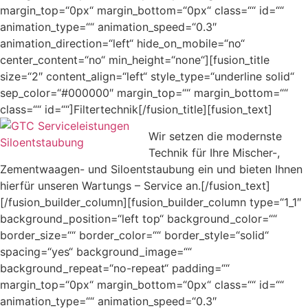
margin_top=“0px“ margin_bottom=“0px“ class=““ id=““
animation_type=““ animation_speed=“0.3″
animation_direction=“left“ hide_on_mobile=“no“
center_content=“no“ min_height=“none“][fusion_title
size=“2″ content_align=“left“ style_type=“underline solid“
sep_color=“#000000″ margin_top=““ margin_bottom=““
class=““ id=““]Filtertechnik[/fusion_title][fusion_text]
Wir setzen die modernste
Technik für Ihre Mischer-,
Zementwaagen- und Siloentstaubung ein und bieten Ihnen
hierfür unseren Wartungs – Service an.[/fusion_text]
[/fusion_builder_column][fusion_builder_column type=“1_1″
background_position=“left top“ background_color=““
border_size=““ border_color=““ border_style=“solid“
spacing=“yes“ background_image=““
background_repeat=“no-repeat“ padding=““
margin_top=“0px“ margin_bottom=“0px“ class=““ id=““
animation_type=““ animation_speed=“0.3″