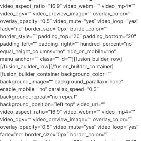
video_aspect_ratio=“16:9″ video_webm=““ video_mp4=““
video_ogv=““ video_preview_image=““ overlay_color=““
overlay_opacity=“0.5″ video_mute=“yes“ video_loop=“yes“
fade=“no“ border_size=“0px“ border_color=““
border_style=““ padding_top=“20″ padding_bottom=“20″
padding_left=““ padding_right=““ hundred_percent=“no“
equal_height_columns=“no“ hide_on_mobile=“no“
menu_anchor=““ class=““ id=““][fusion_builder_row]
[/fusion_builder_row][/fusion_builder_container]
[fusion_builder_container background_color=““
background_image=““ background_parallax=“none“
enable_mobile=“no“ parallax_speed=“0.3″
background_repeat=“no-repeat“
background_position=“left top“ video_url=““
video_aspect_ratio=“16:9″ video_webm=““ video_mp4=““
video_ogv=““ video_preview_image=““ overlay_color=““
overlay_opacity=“0.5″ video_mute=“yes“ video_loop=“yes“
fade=“no“ border_size=“0px“ border_color=““