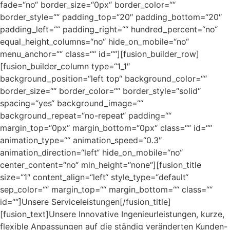
fade=“no“ border_size=“0px“ border_color=““
border_style=““ padding_top=“20″ padding_bottom=“20″
padding_left=““ padding_right=““ hundred_percent=“no“
equal_height_columns=“no“ hide_on_mobile=“no“
menu_anchor=““ class=““ id=““][fusion_builder_row]
[fusion_builder_column type=“1_1″
background_position=“left top“ background_color=““
border_size=““ border_color=““ border_style=“solid“
spacing=“yes“ background_image=““
background_repeat=“no-repeat“ padding=““
margin_top=“0px“ margin_bottom=“0px“ class=““ id=““
animation_type=““ animation_speed=“0.3″
animation_direction=“left“ hide_on_mobile=“no“
center_content=“no“ min_height=“none“][fusion_title
size=“1″ content_align=“left“ style_type=“default“
sep_color=““ margin_top=““ margin_bottom=““ class=““
id=““]Unsere Serviceleistungen[/fusion_title]
[fusion_text]Unsere Innovative Ingenieurleistungen, kurze,
flexible Anpassungen auf die ständig veränderten Kunden-