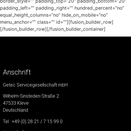
border_style=““ padding_top=“20″ padding_bottom=“20″
padding_left=““ padding_right=““ hundred_percent=“no“
equal_height_columns=“no“ hide_on_mobile=“no“
menu_anchor=““ class=““ id=““][fusion_builder_row]
[/fusion_builder_row][/fusion_builder_container]
Anschrift
Getec Servicegesellschaft mbH
Wilhelm-Sinsteden-Straße 2
47533 Kleve
Deutschland
Tel.: +49 (0) 28 21 / 7 15 99 0