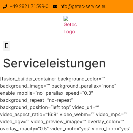
+49 2821 71599-0
info@getec-service.eu
Serviceleistungen
[fusion_builder_container background_color=““
background_image=““ background_parallax=“none“
enable_mobile=“no“ parallax_speed=“0.3″
background_repeat=“no-repeat“
background_position=“left top“ video_url=““
video_aspect_ratio=“16:9″ video_webm=““ video_mp4=““
video_ogv=““ video_preview_image=““ overlay_color=““
overlay_opacity=“0.5″ video_mute=“yes“ video_loop=“yes“