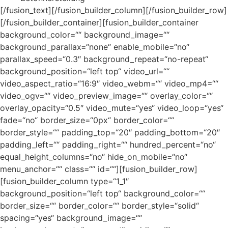
[/fusion_text][/fusion_builder_column][/fusion_builder_row]
[/fusion_builder_container][fusion_builder_container
background_color=““ background_image=““
background_parallax=“none“ enable_mobile=“no“
parallax_speed=“0.3″ background_repeat=“no-repeat“
background_position=“left top“ video_url=““
video_aspect_ratio=“16:9″ video_webm=““ video_mp4=““
video_ogv=““ video_preview_image=““ overlay_color=““
overlay_opacity=“0.5″ video_mute=“yes“ video_loop=“yes“
fade=“no“ border_size=“0px“ border_color=““
border_style=““ padding_top=“20″ padding_bottom=“20″
padding_left=““ padding_right=““ hundred_percent=“no“
equal_height_columns=“no“ hide_on_mobile=“no“
menu_anchor=““ class=““ id=““][fusion_builder_row]
[fusion_builder_column type=“1_1″
background_position=“left top“ background_color=““
border_size=““ border_color=““ border_style=“solid“
spacing=“yes“ background_image=““