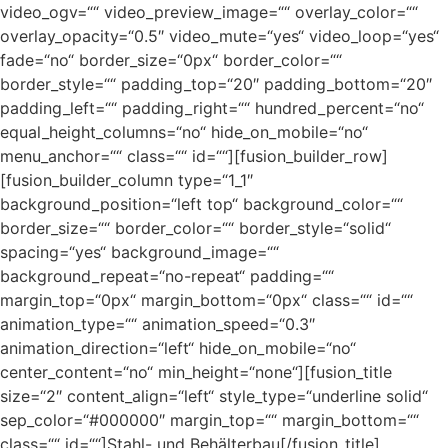
video_ogv=““ video_preview_image=““ overlay_color=““
overlay_opacity=“0.5″ video_mute=“yes“ video_loop=“yes“
fade=“no“ border_size=“0px“ border_color=““
border_style=““ padding_top=“20″ padding_bottom=“20″
padding_left=““ padding_right=““ hundred_percent=“no“
equal_height_columns=“no“ hide_on_mobile=“no“
menu_anchor=““ class=““ id=““][fusion_builder_row]
[fusion_builder_column type=“1_1″
background_position=“left top“ background_color=““
border_size=““ border_color=““ border_style=“solid“
spacing=“yes“ background_image=““
background_repeat=“no-repeat“ padding=““
margin_top=“0px“ margin_bottom=“0px“ class=““ id=““
animation_type=““ animation_speed=“0.3″
animation_direction=“left“ hide_on_mobile=“no“
center_content=“no“ min_height=“none“][fusion_title
size=“2″ content_align=“left“ style_type=“underline solid“
sep_color=“#000000″ margin_top=““ margin_bottom=““
class=““ id=““]Stahl- und Behälterbau[/fusion_title]