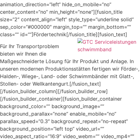
animation_direction=“left“ hide_on_mobile=“no“
center_content=“no“ min_height=“none“][fusion_title
size=“2″ content_align=“left“ style_type=“underline solid“
sep_color=“#000000″ margin_top=““ margin_bottom=““
class=““ id=““]Fördertechnik[/fusion_title][fusion_text]
Für Ihr Transportproblem
bieten wir Ihnen die
Maßgeschneiderte Lösung für Ihr Produkt und Anlage. In
unseren modernen Produktionsstätten fertigen wir Förder-,
Halden-, Wiege-, Land- oder Schwimmbänder mit Glatt-,
Stollen- oder Wellkantengurt.[/fusion_text]
[/fusion_builder_column][/fusion_builder_row]
[/fusion_builder_container][fusion_builder_container
background_color=““ background_image=““
background_parallax=“none“ enable_mobile=“no“
parallax_speed=“0.3″ background_repeat=“no-repeat“
background_position=“left top“ video_url=““
video_aspect_ratio=“16:9″ video_webm=““ video_mp4=““